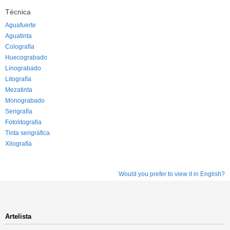
Técnica
Aguafuerte
Aguatinta
Colografía
Huecograbado
Linograbado
Litografía
Mezatinta
Monograbado
Serigrafía
Fotolitografia
Tinta serigráfica
Xilografía
Would you prefer to view it in English?
Artelista